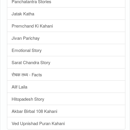
Panchatantra Stories
Jatak Katha
Premchand Ki Kahani
Jivan Parichay
Emotional Story
Sarat Chandra Story
रोचक तथ्य - Facts
Alif Laila
Hitopadesh Story
Akbar Birbal 108 Kahani
Ved Upnishad Puran Kahani