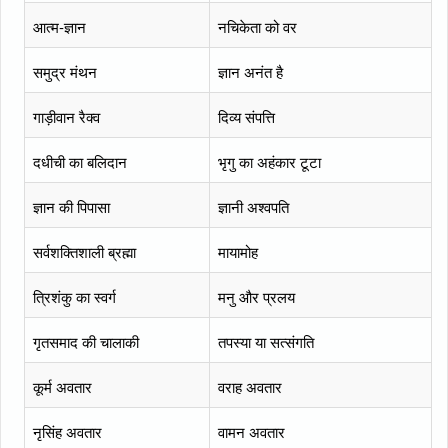
आत्म-ज्ञान
नचिकेता को वर
समुद्र मंथन
ज्ञान अनंत है
गाड़ीवान रैक्व
दिव्य संपत्ति
दधीची का बलिदान
भृगु का अहंकार टूटा
ज्ञान की पिपासा
ज्ञानी अश्वपति
सर्वशक्तिशाली ब्रह्मा
मायामोह
त्रिशंकु का स्वर्ग
मनु और प्रलय
गृतसमाद की चालाकी
तपस्या या सत्संगति
कूर्म अवतार
वराह अवतार
नृसिंह अवतार
वामन अवतार