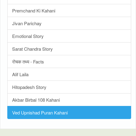
Premchand Ki Kahani
Jivan Parichay
Emotional Story
Sarat Chandra Story
रोचक तथ्य - Facts
Alif Laila
Hitopadesh Story
Akbar Birbal 108 Kahani
Ved Upnishad Puran Kahani