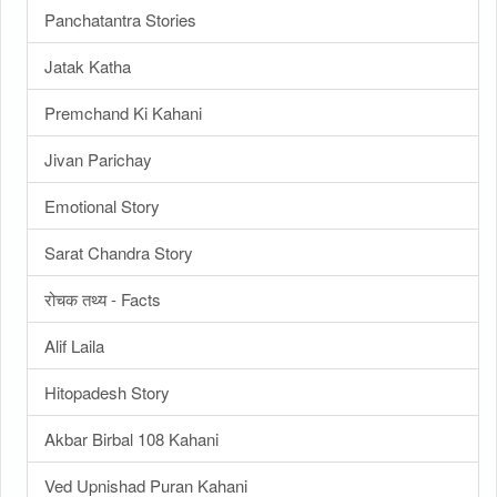
Panchatantra Stories
Jatak Katha
Premchand Ki Kahani
Jivan Parichay
Emotional Story
Sarat Chandra Story
रोचक तथ्य - Facts
Alif Laila
Hitopadesh Story
Akbar Birbal 108 Kahani
Ved Upnishad Puran Kahani