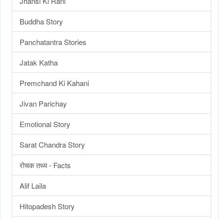
Jhansi Ki Rani
Buddha Story
Panchatantra Stories
Jatak Katha
Premchand Ki Kahani
Jivan Parichay
Emotional Story
Sarat Chandra Story
रोचक तथ्य - Facts
Alif Laila
Hitopadesh Story