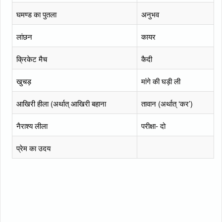
घमण्ड का पुतला
अनुभव
लांछन
कायर
क्रिकेट मैच
कैदी
खुचड़
मांगे की घड़ी ली
आखिरी हीला (अर्थात् आखिरी बहाना
तावान (अर्थात् ‘कर’)
नैराश्य लीला
परीक्षा- दो
प्रेम का उदय