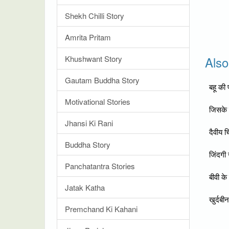
Shekh Chilli Story
Amrita Pritam
Khushwant Story
Als
Gautam Buddha Story
बहू की प
Motivational Stories
जिसके ह
Jhansi Ki Rani
दैवीय च
Buddha Story
जिंदगी 
Panchatantra Stories
बीवी के
Jatak Katha
खुर्दबी
Premchand Ki Kahani