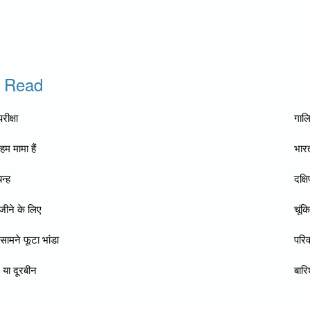
o Read
रीक्षा
गालि
म मामा हैं
भारत
िन्ह
दक्ष
जीने के लिए
चूंकि
 सामने फूटा भांडा
परिव
न या दूरबीन
बार