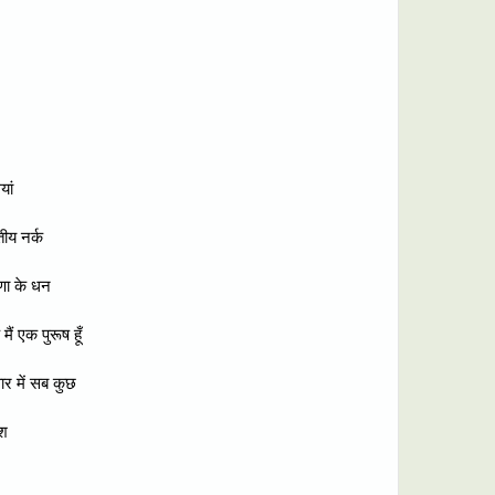
यां
ीय नर्क
िणा के धन
 मैं एक पुरूष हूँ
ार में सब कुछ
िश