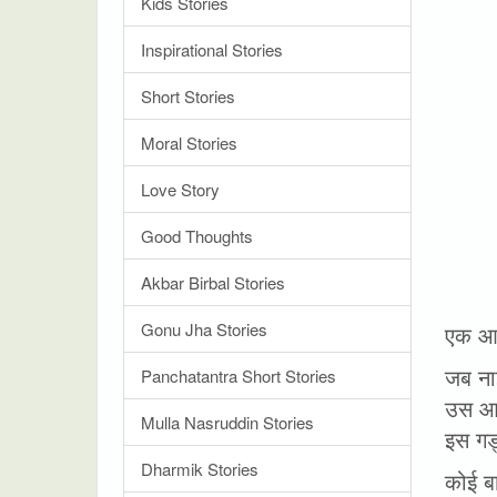
Kids Stories
Inspirational Stories
Short Stories
Moral Stories
Love Story
Good Thoughts
Akbar Birbal Stories
Gonu Jha Stories
एक आद
जब नाई
Panchatantra Short Stories
उस आदम
Mulla Nasruddin Stories
इस गड्
Dharmik Stories
कोई बा