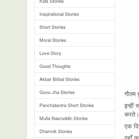
Kids Stories
Inspirational Stories
Short Stories
Moral Stories
Love Story
Good Thoughts
Akbar Birbal Stories
Gonu Jha Stories
गौतम ब
इन्हीं
Panchatantra Short Stories
करते
Mulla Nasruddin Stories
एक दिन
Dharmik Stories
वहाँ क