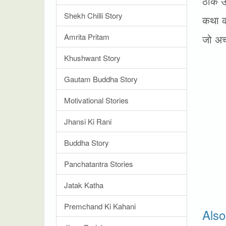
ठीक उस
Shekh Chilli Story
कथा का
Amrita Pritam
जो अच्
Khushwant Story
Gautam Buddha Story
Motivational Stories
Jhansi Ki Rani
Buddha Story
Panchatantra Stories
Jatak Katha
Premchand Ki Kahani
Als