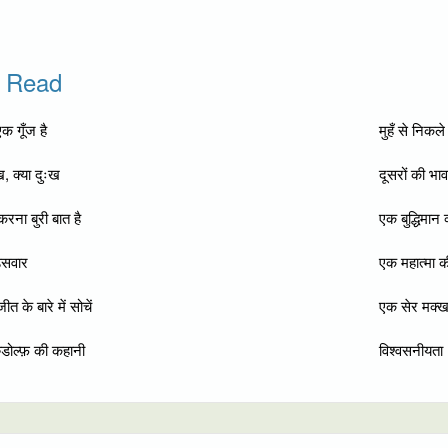
o Read
क गूँज है
मुहँ से निकले
ख, क्या दुःख
दूसरों की भा
रना बुरी बात है
एक बुद्धिमान व
ड़सवार
एक महात्मा क
त के बारे में सोचें
एक सेर मक्
रुडोल्फ़ की कहानी
विश्वसनीयता