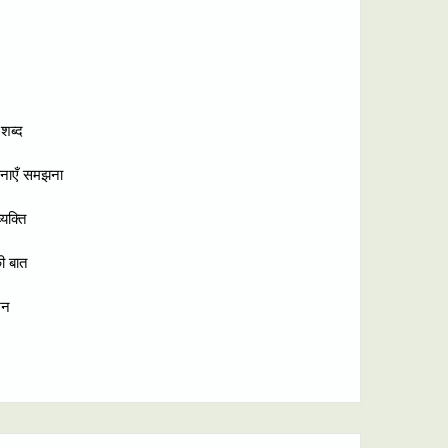
 शब्द
वनाएँ समझना
्यक्ति
ी बात
खन