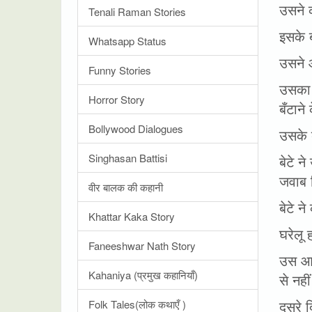
उसने 
Tenali Raman Stories
इसके 
Whatsapp Status
उसने 
Funny Stories
उसका 
Horror Story
बँटान
Bollywood Dialogues
उसके 
Singhasan Battisi
बेटे न
जवाब द
वीर बालक की कहानी
बेटे ने
Khattar Kaka Story
घरेलू 
Faneeshwar Nath Story
उस आद
Kahaniya (प्रमुख कहानियाँ)
से नही
दूसरे
Folk Tales(लोक कथाएँ )