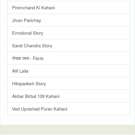
Premchand Ki Kahani
Jivan Parichay
Emotional Story
Sarat Chandra Story
रोचक तथ्य - Facts
Alif Laila
Hitopadesh Story
Akbar Birbal 108 Kahani
Ved Upnishad Puran Kahani