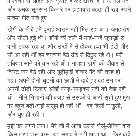
परिवर्तन से आहत और क्रांत होकर खींची हो। फेनिल नदी
और उसके सुनसान किनारे पर झंझावात बहता ही रहा अपने
मातमी गीत गाते हुए।
डोंगी के नीचे हमें कृतई आराम नहीं मिल रहा था। जगह तंग
और सीली हुई थी। डोंगी की तली में नन्‍हें-नन्हें सूराख़ों से
पानी टपक रहा था और उन्हीं में से होकर हवा भी ठंडी तीर
सी आ रही थीं हम चुपचाप बैठे ठंड से ठिठुर रहे थे। मेरी
तबियत सोने को कर रही थीं। नातशा डोगीं की दीवार से
चिपट कर बैठे रही और गुड़ीमुड़ी होकर गेंद की तरह हो
गई। अपने दोनों घुटनों को छाती में दाबे हुए वह उन पर
अपनी ठोड़ी टिकाए आंखें फाड़-फाड़कर नदी को देख रही
थी। नीले निशानों की वजह से उसकी वे आंखें सूखे हुए मुख
पर बहुत बड़ी-बड़ी मालूम हो रही थीं। वह हिली न डुली,
और चुप ही रही ।
मुझे डर लगने लगा। मेरे जी में आया उससे बोलूं-लेकिन बात
किस तरह शुरू करूं, यह समझ में नहीं आता था। फिर वही