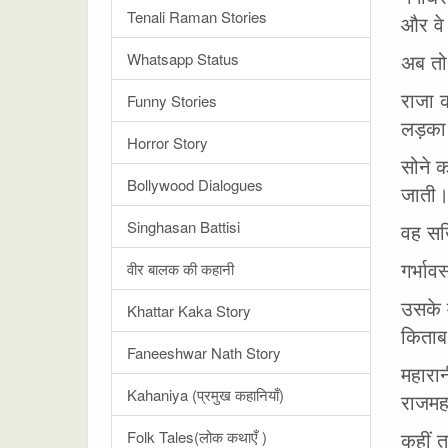
Tenali Raman Stories
और वे 
अब तो
Whatsapp Status
राजा क
Funny Stories
लड़का
Horror Story
सोने क
Bollywood Dialogues
जाती
Singhasan Battisi
वह सख
गर्भाव
वीर बालक की कहानी
उसके म
Khattar Kaka Story
किताब
Faneeshwar Nath Story
महारान
Kahaniya (प्रमुख कहानियाँ)
राजमह
कहीं 
Folk Tales(लोक कथाएँ )