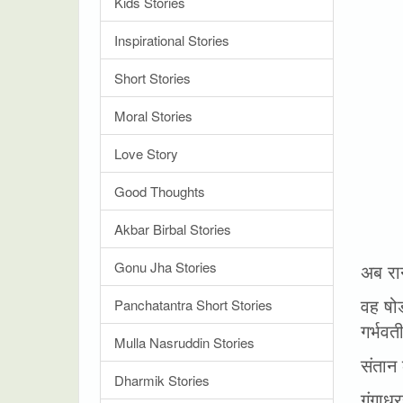
Kids Stories
Inspirational Stories
Short Stories
Moral Stories
Love Story
Good Thoughts
Akbar Birbal Stories
Gonu Jha Stories
अब रान
वह षोड
Panchatantra Short Stories
गर्भवत
Mulla Nasruddin Stories
संतान
Dharmik Stories
गंगाधर