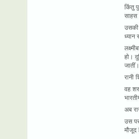
किंतु 
साहस
उसकी 
ध्यान
लक्ष्म
हो। द
जातीं।
रानी श
वह शस्
भारतीय
अब रा
उस पर
मौजूद 