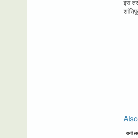
इस तरह
शांतिप
Als
रानी लक