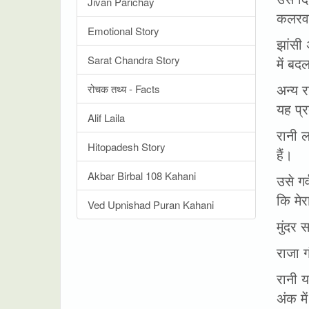
Jivan Parichay
कलर
Emotional Story
झांसी 
Sarat Chandra Story
में ब
अन्य र
रोचक तथ्य - Facts
यह प्
Alif Laila
रानी ल
Hitopadesh Story
हैं।
Akbar Birbal 108 Kahani
उसे ग
कि मे
Ved Upnishad Puran Kahani
मुंदर
राजा ग
रानी य
अंक म