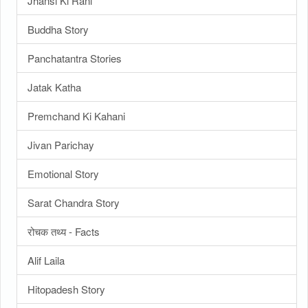
Jhansi Ki Rani
Buddha Story
Panchatantra Stories
Jatak Katha
Premchand Ki Kahani
Jivan Parichay
Emotional Story
Sarat Chandra Story
रोचक तथ्य - Facts
Alif Laila
Hitopadesh Story