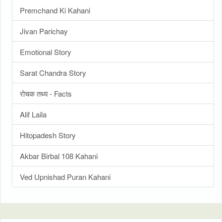
Premchand Ki Kahani
Jivan Parichay
Emotional Story
Sarat Chandra Story
रोचक तथ्य - Facts
Alif Laila
Hitopadesh Story
Akbar Birbal 108 Kahani
Ved Upnishad Puran Kahani