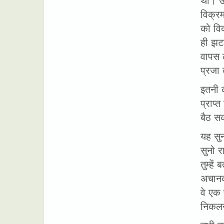
विक्र
को वि
ही झट
वापस ल
प्रजा 
इतनी 
प्राप्
बैठ स
यह सु
सुनो र
तुम्हे
अचानक
वे एक 
निकलन