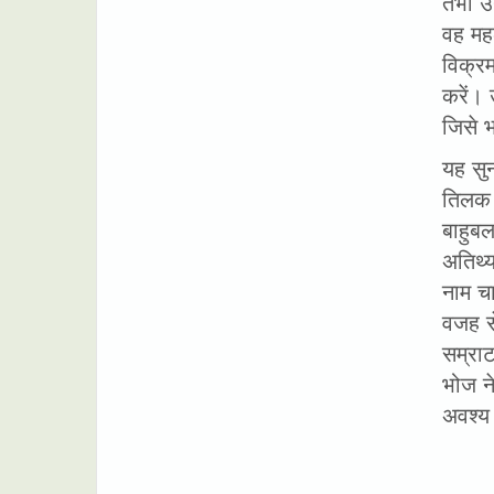
तभी उ
वह मह
विक्र
करें। 
जिसे भ
यह सु
तिलक क
बाहुबल
अतिथ्
नाम चा
वजह से
सम्रा
भोज न
अवश्य 