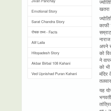
Jivan Parichay
ज्योति
खतरा थ
Emotional Story
ज्योत
Sarat Chandra Story
काफी 
सम्रा
रोचक तथ्य - Facts
नाराज
Alif Laila
अपने स
को वि
Hitopadesh Story
ने वा
Akbar Birbal 108 Kahani
को भी
मंदिर
Ved Upnishad Puran Kahani
तलवार 
यह योज
भगवती
तांत्
था। उ