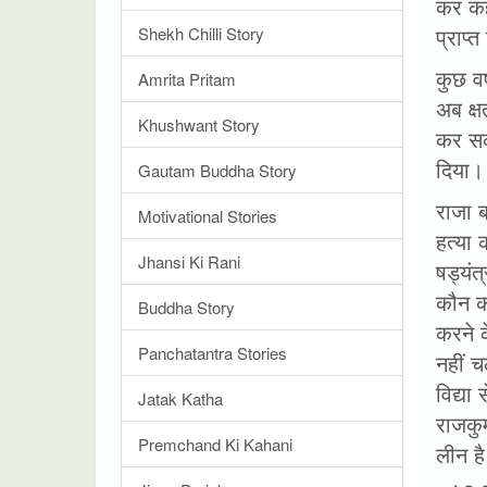
कर कह
प्राप
Shekh Chilli Story
कुछ वर
Amrita Pritam
अब क्ष
Khushwant Story
कर सक
दिया।
Gautam Buddha Story
राजा 
Motivational Stories
हत्या
Jhansi Ki Rani
षड्यं
कौन क
Buddha Story
करने क
Panchatantra Stories
नहीं च
विद्या
Jatak Katha
राजकुम
Premchand Ki Kahani
लीन ह