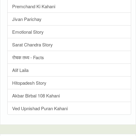
Premchand Ki Kahani
Jivan Parichay
Emotional Story
Sarat Chandra Story
रोचक तथ्य - Facts
Alif Laila
Hitopadesh Story
Akbar Birbal 108 Kahani
Ved Upnishad Puran Kahani