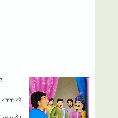
िए।
ाल अकबर को
ाने का आरोप