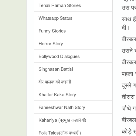
Tenali Raman Stories
उस पर
साथ ही
Whatsapp Status
दी।
Funny Stories
बीरबल
Horror Story
उसने 
Bollywood Dialogues
बीरबल
Singhasan Battisi
पहला 
वीर बालक की कहानी
दूसरे 
Khattar Kaka Story
तीसरा
चौथे ग
Faneeshwar Nath Story
बीरबल
Kahaniya (प्रमुख कहानियाँ)
कोड़े 
Folk Tales(लोक कथाएँ )