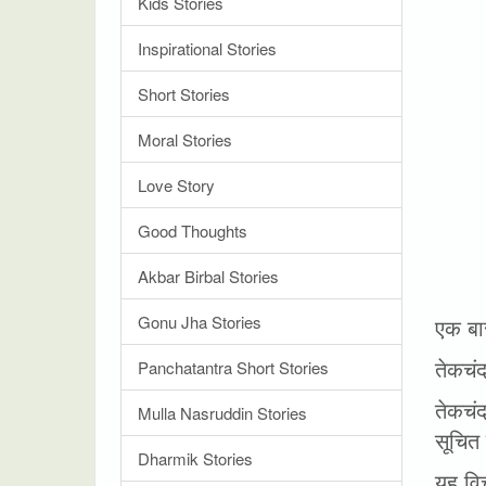
Kids Stories
Inspirational Stories
Short Stories
Moral Stories
Love Story
Good Thoughts
Akbar Birbal Stories
Gonu Jha Stories
एक बार
तेकचं
Panchatantra Short Stories
तेकचं
Mulla Nasruddin Stories
सूचित
Dharmik Stories
यह वि